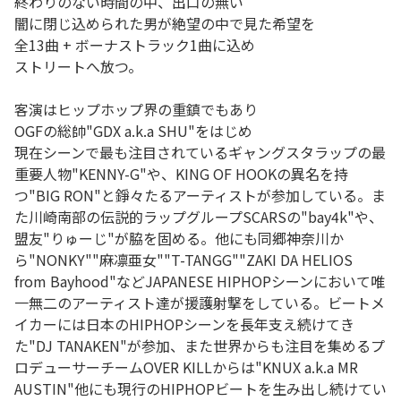
終わりのない時間の中、出口の無い
闇に閉じ込められた男が絶望の中で見た希望を
全13曲 + ボーナストラック1曲に込め
ストリートへ放つ。
客演はヒップホップ界の重鎮でもあり
OGFの総帥"GDX a.k.a SHU"をはじめ
現在シーンで最も注目されているギャングスタラップの最
重要人物"KENNY-G"や、KING OF HOOKの異名を持
つ"BIG RON"と錚々たるアーティストが参加している。ま
た川崎南部の伝説的ラップグループSCARSの"bay4k"や、
盟友"りゅーじ"が脇を固める。他にも同郷神奈川か
ら"NONKY""麻凛亜女""T-TANGG""ZAKI DA HELIOS
from Bayhood"などJAPANESE HIPHOPシーンにおいて唯
一無二のアーティスト達が援護射撃をしている。ビートメ
イカーには日本のHIPHOPシーンを長年支え続けてき
た"DJ TANAKEN"が参加、また世界からも注目を集めるプ
ロデューサーチームOVER KILLからは"KNUX a.k.a MR
AUSTIN"他にも現行のHIPHOPビートを生み出し続けてい