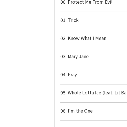
06. Protect Me From Evil
01. Trick
02. Know What I Mean
03. Mary Jane
04. Pray
05. Whole Lotta Ice (feat. Lil B
06. I'm the One