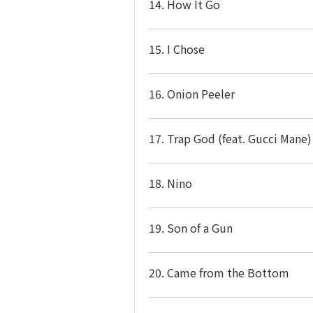
14. How It Go
15. I Chose
16. Onion Peeler
17. Trap God (feat. Gucci Mane)
18. Nino
19. Son of a Gun
20. Came from the Bottom