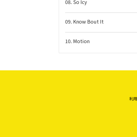
08. So Icy
09. Know Bout It
10. Motion
利