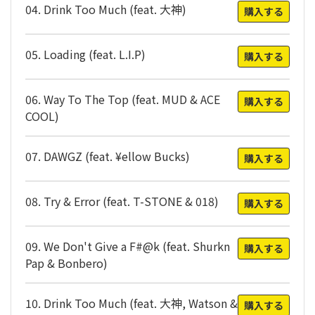
04. Drink Too Much (feat. 大神)
購入する
05. Loading (feat. L.I.P)
購入する
06. Way To The Top (feat. MUD & ACE
購入する
COOL)
07. DAWGZ (feat. ¥ellow Bucks)
購入する
08. Try & Error (feat. T-STONE & 018)
購入する
09. We Don't Give a F#@k (feat. Shurkn
購入する
Pap & Bonbero)
10. Drink Too Much (feat. 大神, Watson &
購入する