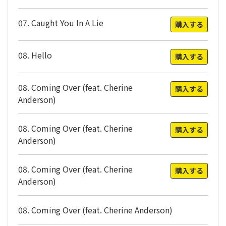
07. Caught You In A Lie
購入する
08. Hello
購入する
08. Coming Over (feat. Cherine
購入する
Anderson)
08. Coming Over (feat. Cherine
購入する
Anderson)
08. Coming Over (feat. Cherine
購入する
Anderson)
08. Coming Over (feat. Cherine Anderson)