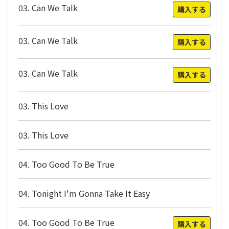
03. Can We Talk
購入する
03. Can We Talk
購入する
03. Can We Talk
購入する
03. This Love
03. This Love
04. Too Good To Be True
04. Tonight I'm Gonna Take It Easy
04. Too Good To Be True
購入する