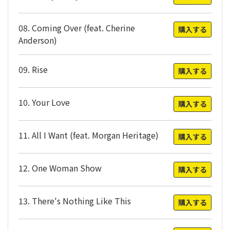
08. Coming Over (feat. Cherine
購入する
Anderson)
09. Rise
購入する
10. Your Love
購入する
11. All I Want (feat. Morgan Heritage)
購入する
12. One Woman Show
購入する
13. There's Nothing Like This
購入する