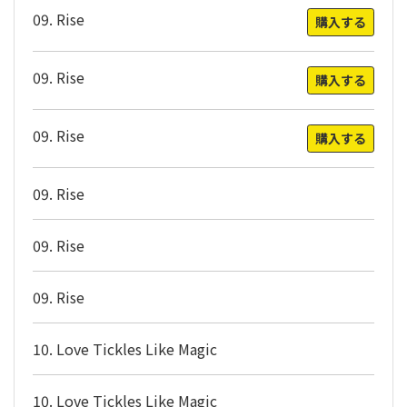
09. Rise
購入する
09. Rise
購入する
09. Rise
購入する
09. Rise
09. Rise
09. Rise
10. Love Tickles Like Magic
10. Love Tickles Like Magic