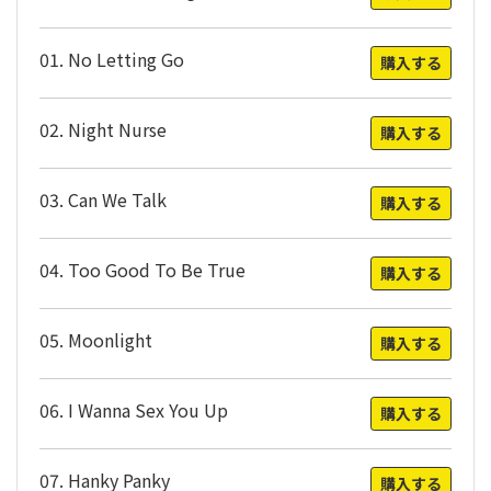
01. No Letting Go
購入する
02. Night Nurse
購入する
03. Can We Talk
購入する
04. Too Good To Be True
購入する
05. Moonlight
購入する
06. I Wanna Sex You Up
購入する
07. Hanky Panky
購入する