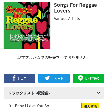
Songs For Reggae
Lovers
Various Artists
現在アルバムでの販売をしておりません。
シェア
ツイート
LINEで送る
トラックリスト -収録曲-
01. Baby I Love You So
購入する