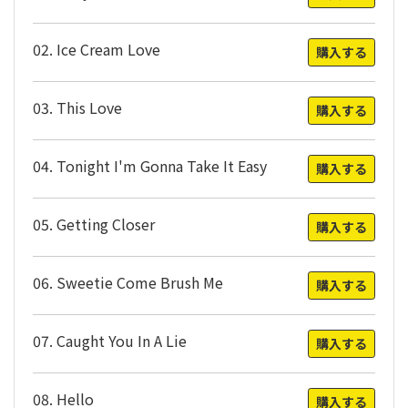
02. Ice Cream Love
購入する
03. This Love
購入する
04. Tonight I'm Gonna Take It Easy
購入する
05. Getting Closer
購入する
06. Sweetie Come Brush Me
購入する
07. Caught You In A Lie
購入する
08. Hello
購入する