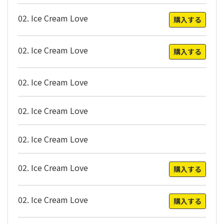
02. Ice Cream Love
購入する
02. Ice Cream Love
購入する
02. Ice Cream Love
02. Ice Cream Love
02. Ice Cream Love
02. Ice Cream Love
購入する
02. Ice Cream Love
購入する