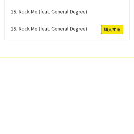
15. Rock Me (feat. General Degree)
15. Rock Me (feat. General Degree)
購入する
新規登録
ポイント購入
登録情報変更
利用規約
プライバシーポリシー
外部データ連携しているサービスについて
特定商取引法に基づく表示
パケット通信料について
よくある質問
お問い合わせ