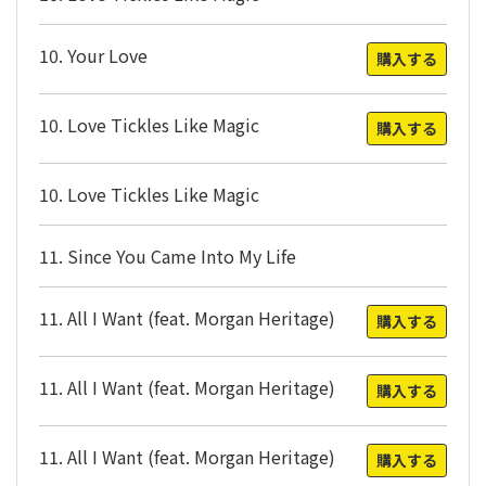
10. Your Love
購入する
10. Love Tickles Like Magic
購入する
10. Love Tickles Like Magic
11. Since You Came Into My Life
11. All I Want (feat. Morgan Heritage)
購入する
11. All I Want (feat. Morgan Heritage)
購入する
11. All I Want (feat. Morgan Heritage)
購入する