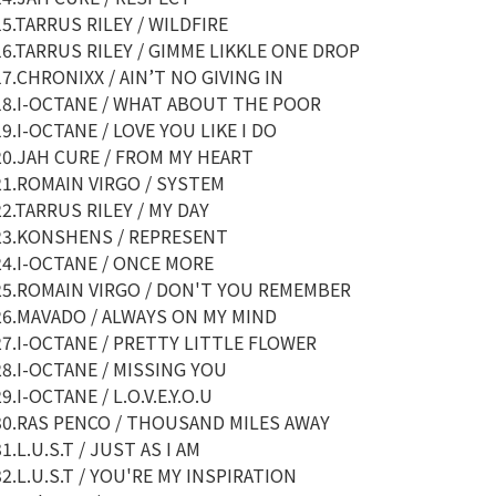
15.TARRUS RILEY / WILDFIRE
16.TARRUS RILEY / GIMME LIKKLE ONE DROP
17.CHRONIXX / AIN’T NO GIVING IN
18.I-OCTANE / WHAT ABOUT THE POOR
19.I-OCTANE / LOVE YOU LIKE I DO
20.JAH CURE / FROM MY HEART
21.ROMAIN VIRGO / SYSTEM
22.TARRUS RILEY / MY DAY
23.KONSHENS / REPRESENT
24.I-OCTANE / ONCE MORE
25.ROMAIN VIRGO / DON'T YOU REMEMBER
26.MAVADO / ALWAYS ON MY MIND
27.I-OCTANE / PRETTY LITTLE FLOWER
28.I-OCTANE / MISSING YOU
9.I-OCTANE / L.O.V.E.Y.O.U
30.RAS PENCO / THOUSAND MILES AWAY
31.L.U.S.T / JUST AS I AM
32.L.U.S.T / YOU'RE MY INSPIRATION