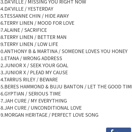
33.DA'VILLE / MISSING YOU RIGHT NOW
34.DA'VILLE / YESTERDAY
35.TESSANNE CHIN / HIDE AWAY
36.TERRY LINEN / MOOD FOR LOVE
37.ALAINE / SACRIFICE
38.TERRY LINEN / BETTER MAN
39.TERRY LINEN / LOW LIFE
40.ANTHONY B & MARTINA / SOMEONE LOVES YOU HONEY
41.ETANA / WRONG ADDRESS
42.JUNIOR X / SEEK YOUR GOAL
43.JUNIOR X / PLEAD MY CAUSE
44.TARRUS RILEY / BEWARE
45.BERES HAMMOND & BUJU BANTON / LET THE GOOD TIM
46.GYPTIAN / SERIOUS TIME
47.JAH CURE / MY EVERYTHING
48.JAH CURE / UNCONDITIONAL LOVE
49.MORGAN HERITAGE / PERFECT LOVE SONG