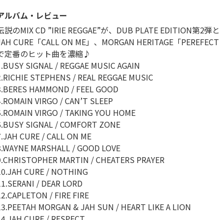
アルバム・レビュー
伝説のMIX CD ”IRIE REGGAE”が、DUB PLATE EDIT
JAH CURE「CALL ON ME」、MORGAN HERITAGE「PEREF
で定番のヒット曲を濃縮♪
1.BUSY SIGNAL / REGGAE MUSIC AGAIN
2.RICHIE STEPHENS / REAL REGGAE MUSIC
3.BERES HAMMOND / FEEL GOOD
4.ROMAIN VIRGO / CAN’T SLEEP
5.ROMAIN VIRGO / TAKING YOU HOME
6.BUSY SIGNAL / COMFORT ZONE
7.JAH CURE / CALL ON ME
8.WAYNE MARSHALL / GOOD LOVE
9.CHRISTOPHER MARTIN / CHEATERS PRAYER
10.JAH CURE / NOTHING
11.SERANI / DEAR LORD
12.CAPLETON / FIRE FIRE
13.PEETAH MORGAN & JAH SUN / HEART LIKE A LION
14.JAH CURE / RESPECT