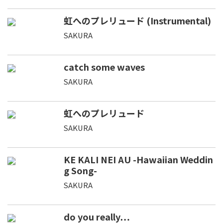
虹へのプレリュード (Instrumental)
SAKURA
catch some waves
SAKURA
虹へのプレリュード
SAKURA
KE KALI NEI AU -Hawaiian Weddin
g Song-
SAKURA
do you really…