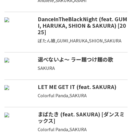
Andlele,SAKURA,ASAHI
DanceInTheBlackNight (feat. GUM
I, HARUKA, SHION & SAKURA) [20
25]
ぼたん娘,GUMI,HARUKA,SHION,SAKURA
選べないよ～ ラー麺つけ麺の歌
SAKURA
LET ME GET IT (feat. SAKURA)
Colorful Panda,SAKURA
まばたき (feat. SAKURA) [ダンスミ
ックス]
Colorful Panda,SAKURA