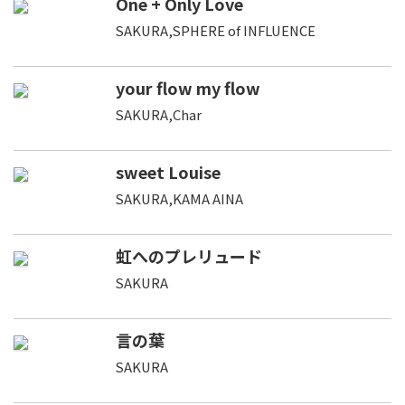
One + Only Love
SAKURA,SPHERE of INFLUENCE
your flow my flow
SAKURA,Char
sweet Louise
SAKURA,KAMA AINA
虹へのプレリュード
SAKURA
言の葉
SAKURA