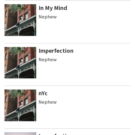
In My Mind
Nephew
Imperfection
Nephew
nYc
Nephew