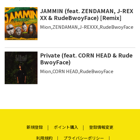
JAMMIN (feat. ZENDAMAN, J-REX
XX & RudeBwoyFace) [Remix]
Mion,ZENDAMAN,J-REXXX,RudeBwoyFace
Private (feat. CORN HEAD & Rude
BwoyFace)
Mion,CORN HEAD,RudeBwoyFace
新規登録
ポイント購入
登録情報変更
利用規約
プライバシーポリシー