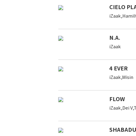
CIELO PL
iZaak,Hamil
N.A.
iZaak
4 EVER
iZaak,Wisin
FLOW
iZaak,Dei V
SHABAD