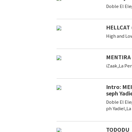
Doble El El
HELLCAT 
High and Lo
MENTIRA
iZaak,La Per
Intro: ME
seph Yadi
Doble El El
ph Yadiel,L
TODODU