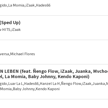
egido,La Momia,iZaak,Hades66
(Sped Up)
w HITS,iZaak
versa,Michael Flores
IN LEBEN (feat. Ñengo Flow, iZaak, Juanka, Mvcho
el, La Momia, Baby Johnny, Kendo Kaponi)
egido,Luar La L,Hades66,Hanzel La H,Ñengo Flow,iZaak,Juanka
a Momia,Baby Johnny,Kendo Kaponi