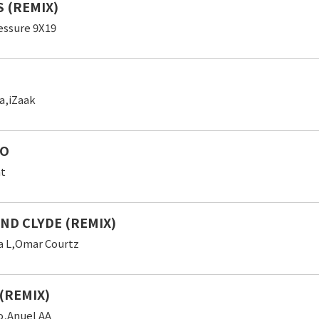
S (REMIX)
essure 9X19
a,iZaak
TO
nt
ND CLYDE (REMIX)
La L,Omar Courtz
(REMIX)
o,Anuel AA