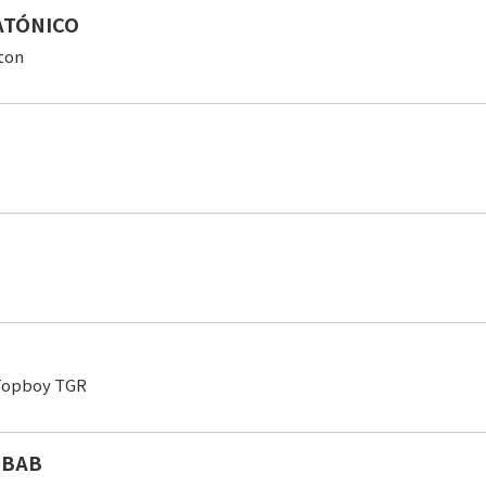
ATÓNICO
ton
,Topboy TGR
UBAB