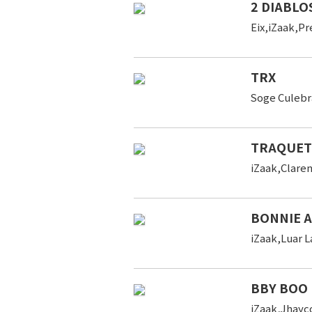
2 DIABLO
Eix,iZaak,Pr
TRX
Soge Culebr
TRAQUE
iZaak,Clare
BONNIE A
iZaak,Luar 
BBY BOO 
iZaak,Jhayc