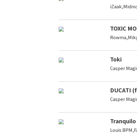
iZaak,Midnv
TOXIC M
Rowma,Miky
Toki
Casper Magi
DUCATI (f
Casper Magi
Tranquilo 
Louis BPM,Fa