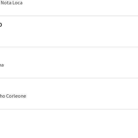
 Nota Loca
O
ma
ho Corleone