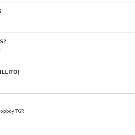
S
S?
d
ILLITO)
,Topboy TGR