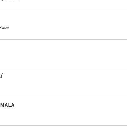
 Rose
Í
 MALA