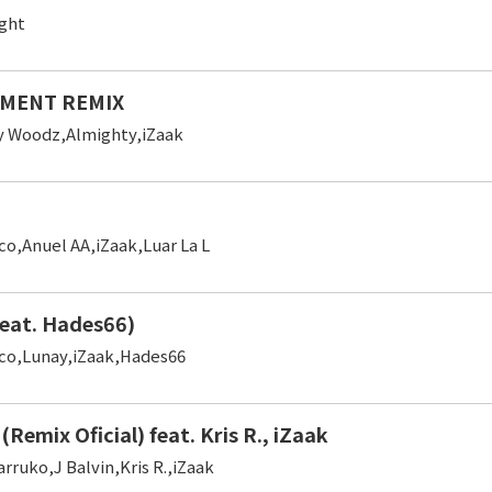
ght
OMENT REMIX
 Woodz,Almighty,iZaak
co,Anuel AA,iZaak,Luar La L
eat. Hades66)
co,Lunay,iZaak,Hades66
(Remix Oficial) feat. Kris R., iZaak
rruko,J Balvin,Kris R.,iZaak