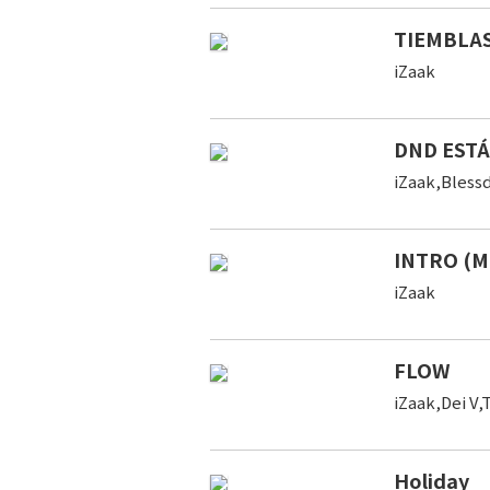
TIEMBLA
iZaak
DND ESTÁ
iZaak,Bless
INTRO (M
iZaak
FLOW
iZaak,Dei V
Holiday