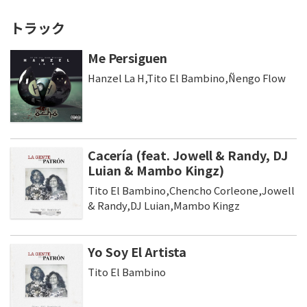
トラック
Me Persiguen
Hanzel La H,Tito El Bambino,Ñengo Flow
Cacería (feat. Jowell & Randy, DJ
Luian & Mambo Kingz)
Tito El Bambino,Chencho Corleone,Jowell
& Randy,DJ Luian,Mambo Kingz
Yo Soy El Artista
Tito El Bambino