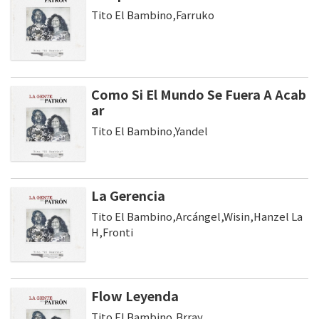
Tito El Bambino,Farruko
Como Si El Mundo Se Fuera A Acab
ar
Tito El Bambino,Yandel
La Gerencia
Tito El Bambino,Arcángel,Wisin,Hanzel La
H,Fronti
Flow Leyenda
Tito El Bambino,Brray