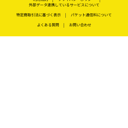
外部データ連携しているサービスについて
特定商取引法に基づく表示
パケット通信料について
よくある質問
お問い合わせ
このマークは、レコード会社・映像製作会社が提供するコ
ンテンツを示す登録商標です。[RIAJ50002004]
著作権管理団体許諾番号
[JASRAC]
9008583159Y55005 9008583140Y30005