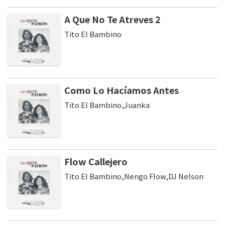
A Que No Te Atreves 2
Tito El Bambino
Como Lo Hacíamos Antes
Tito El Bambino,Juanka
Flow Callejero
Tito El Bambino,Nengo Flow,DJ Nelson