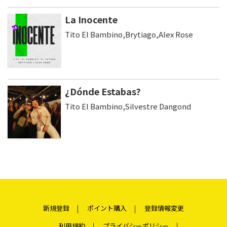
La Inocente
Tito El Bambino,Brytiago,Alex Rose
¿Dónde Estabas?
Tito El Bambino,Silvestre Dangond
新規登録
ポイント購入
登録情報変更
利用規約
プライバシーポリシー