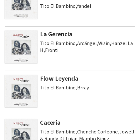
Tito El Bambino,Yandel
La Gerencia
Tito El Bambino,Arcángel,Wisin,Hanzel La
H,Fronti
Flow Leyenda
Tito El Bambino,Brray
Cacería
Tito El Bambino,Chencho Corleone,Jowell
& Randy,DJ Luian,Mambo Kingz