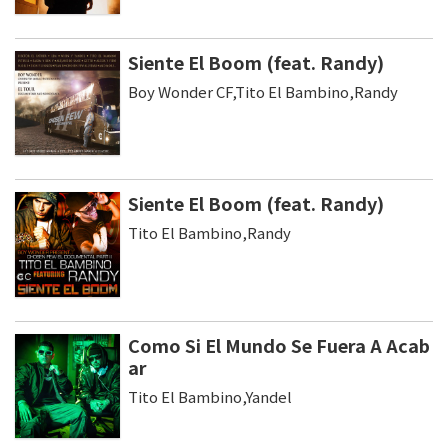
Siente El Boom (feat. Randy)
Boy Wonder CF,Tito El Bambino,Randy
Siente El Boom (feat. Randy)
Tito El Bambino,Randy
Como Si El Mundo Se Fuera A Acab
ar
Tito El Bambino,Yandel