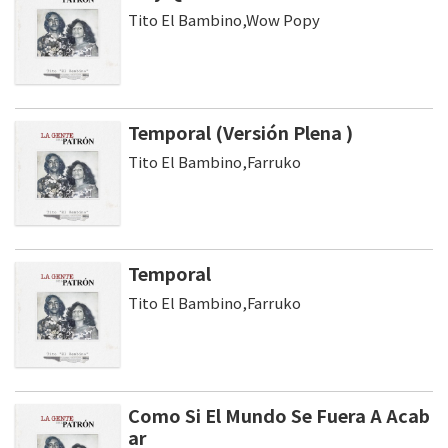
Tito El Bambino,Wow Popy
Temporal (Versión Plena )
Tito El Bambino,Farruko
Temporal
Tito El Bambino,Farruko
Como Si El Mundo Se Fuera A Acab
ar