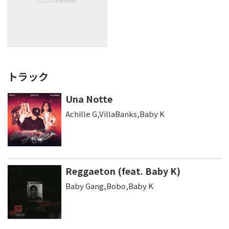
トラック
Una Notte
Achille G,VillaBanks,Baby K
Reggaeton (feat. Baby K)
Baby Gang,Bobo,Baby K