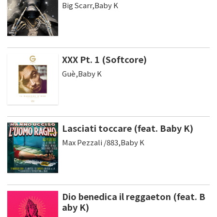
Big Scarr,Baby K
XXX Pt. 1 (Softcore)
Guè,Baby K
Lasciati toccare (feat. Baby K)
Max Pezzali /883,Baby K
Dio benedica il reggaeton (feat. B
aby K)