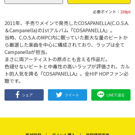
必要ポイント：
238pt
2011年、手売りメインで発売したCOSAPANELLA(C.O.S.A.
＆Campanella)の1stアルバム『COSAPANELLA』。
当時、C.O.S.A.のMPC内に眠っていた膨大な量のビートか
ら厳選した楽曲を中心に構成されており、ラップは全て
Campanellaが担当。
まさに両アーティストの原点とも言える作品だ。
色褪せないビートと中毒性の高いラップが評価され、カル
ト的人気を誇る『COSAPANELLA』。全HIP HOPファン必
聴です。
シェア
ツイート
LINEで送る
新規登録
ポイント購入
登録情報変更