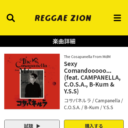
楽曲詳細
The Cosapanella From MdM
Sexy
Comandooooo...
(feat. CAMPANELLA,
C.O.S.A., B-Kum &
Y.S.S)
コサパネルラ
Campanella
C.O.S.A.
B-Kum
Y.S.S
試聴
購入する