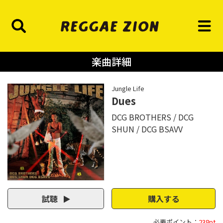
楽曲詳細
Jungle Life
Dues
DCG BROTHERS
DCG
SHUN
DCG BSAVV
試聴
購入する
必要ポイント：
238pt