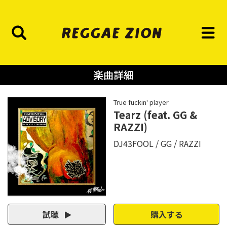
楽曲詳細
True fuckin' player
Tearz (feat. GG &
RAZZI)
DJ43FOOL
GG
RAZZI
試聴
購入する