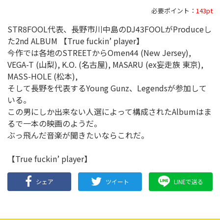
必要ポイント：
143pt
STR8FOOL代表、長野市川中島のDJ43FOOLがProduceし
た2nd ALBUM 【True fuckin’ player】
今作では各地のSTREETからOmen44 (New Jersey),
VEGA-T (山梨), K.O. (名古屋), MASARU (ex妄走族 東京),
MASS-HOLE (松本),
そして長野を代表するYoung Gunz、Legendsが参加して
いる。
この男にしか出来ない人選によって構成されたAlbumはま
るで一本の映画のようだ。
ぶっ飛んだ音楽が聞きたいならこれだ。
【True fuckin’ player】
シェア
ツイート
LINEで送る