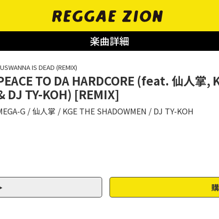
楽曲詳細
USWANNA IS DEAD (REMIX)
PEACE TO DA HARDCORE (feat. 仙人掌,
& DJ TY-KOH) [REMIX]
MEGA-G
仙人掌
KGE THE SHADOWMEN
DJ TY-KOH
購