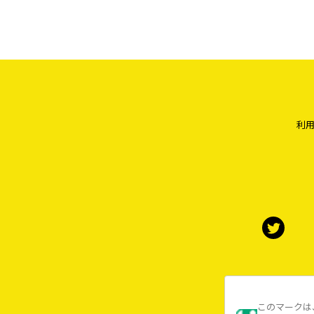
利
このマークは