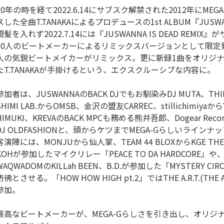
10年の時を経て2022.6.14にサブスク解禁された2012年にME
スした全曲T.TANAKAによるプロデュースの1st ALBUM『JUSWAN
間髪を入れず2022.7.14には『JUSWANNA IS DEAD REMI
10人のビートメーカーによるリミックスバージョンとして限定
人の気鋭ビートメイカーがリミックス。更に新録1曲をオリジ
たT.TANAKAが手掛けるという、エクスクルーシブな内容に。
参加者は、JUSWANNAのBACK DJでもお馴染みDJ MUTA、THINK
SHIMI LAB.からOMSB、金沢の盟友CARREC、stillichimiyaからY
HIMUKI、KREVAのBACK MPCも務める熊井吾郎、Dogear Re
DJ OLDFASHIONと、頭からケツまでMEGA-Gらしいラインナ
客演陣には、MONJUから仙人掌、TEAM 44 BLOXからKGE THE
KOHが参加したマイクリレー「PEACE TO DA HARDCORE」や、T
WAQWADOMのKILLah BEEN、B.D.が参加した「MYSTERY CI
彷彿とさせる。「HOW HOW HIGH pt.2」ではTHE A.R.T.(THE 
参加。
最高なビートメーカーが、MEGA-Gらしさを引き出し、オリジ