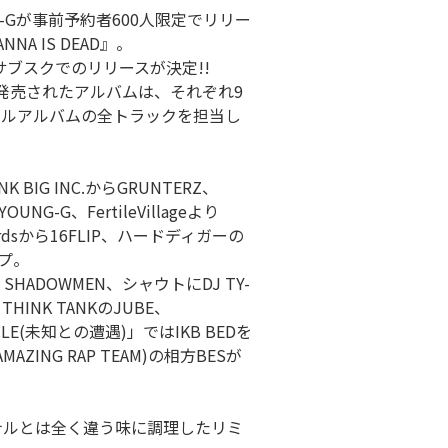
GA-Gが事前予約者600人限定でリリー
NA IS DEAD』。
X』がサブスクでのリリースが決定!!
発売されたアルバムは、それぞれ9
ナルアルバムの全トラックを担当し
 BIG INC.からGRUNTERZ、
OUNG-G、FertileVillageより
cordsから16FLIP、ハードディガーの
ップ。
 SHADOWMEN、シャウトにDJ TY-
HINK TANKのJUBE、
RCLE(未知との遭遇)」ではIKB BEDを
AMAZING RAP TEAM)の相方BESが
ナルとは全く違う味に調理したリミ