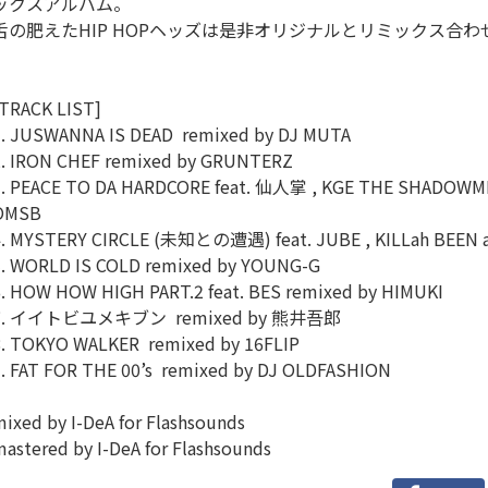
ックスアルバム。
舌の肥えたHIP HOPヘッズは是非オリジナルとリミックス合
TRACK LIST]
1. JUSWANNA IS DEAD remixed by DJ MUTA
2. IRON CHEF remixed by GRUNTERZ
3. PEACE TO DA HARDCORE feat. 仙人掌 , KGE THE SHADOWME
OMSB
. MYSTERY CIRCLE (未知との遭遇) feat. JUBE , KILLah BEEN a
5. WORLD IS COLD remixed by YOUNG-G
. HOW HOW HIGH PART.2 feat. BES remixed by HIMUKI
7. イイトビユメキブン remixed by 熊井吾郎
8. TOKYO WALKER remixed by 16FLIP
. FAT FOR THE 00’s remixed by DJ OLDFASHION
ixed by I-DeA for Flashsounds
astered by I-DeA for Flashsounds