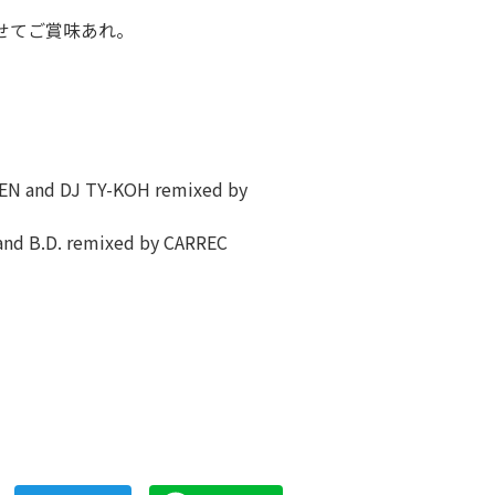
わせてご賞味あれ。
N and DJ TY-KOH remixed by
nd B.D. remixed by CARREC