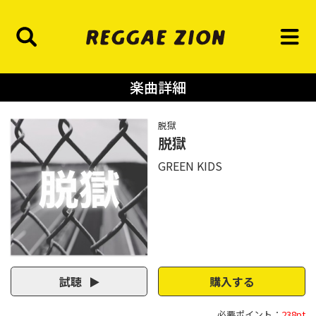
楽曲詳細
脱獄
脱獄
GREEN KIDS
試聴
購入する
必要ポイント：
238pt