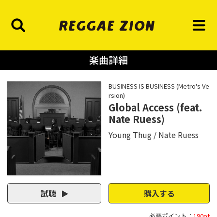
楽曲詳細
BUSINESS IS BUSINESS (Metro's Ve
rsion)
Global Access (feat.
Nate Ruess)
Young Thug
Nate Ruess
試聴
購入する
必要ポイント：
190pt