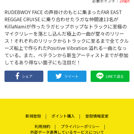
必要ポイント：
238pt
RUDEBWOY FACE の声掛けのもとに集まったFAR EAST
REGGAE CRUISE に乗り合わせたラガな仲間達13名が
KillaNamiが作ったラガヒップホップなトラックに至極の
マイクリレーを落とし込んだ極上の一曲が堂々のリリー
ス！それぞれのリリックからトラックに至るまで全てクル
ーズ船上で作られたPositive Vibration 溢れる一曲となっ
ている。また、ベテランから新生アーティストまでが参加
してるあり得ない面子にも注目だ！
シェア
ツイート
LINEで送る
新規登録
ポイント購入
登録情報変更
利用規約
プライバシーポリシー
外部データ連携しているサービスについて