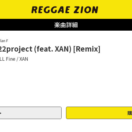
楽曲詳細
lan F
22project (feat. XAN) [Remix]
LL Fine
XAN
購