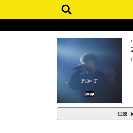
P
I
試聴