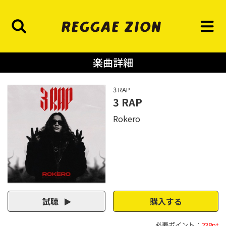
楽曲詳細
3 RAP
3 RAP
Rokero
試聴
購入する
必要ポイント：
238pt