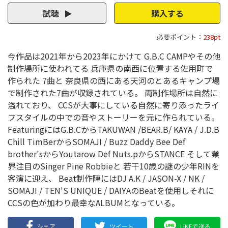
試聴
購入する
必要ポイント：
238pt
今作品は2021年から2023年にかけて G.B.C CAMPやその他
制作場所に使われてる 兵庫県の南西に位置する佐用町で
作られた 7曲と 奈良県の西にある天河のとあるキャンプ場
で制作された7曲が収録されている。 両制作場所は自然に
溢れており、 CCSが大事にしている自然に寄り添ったライ
フスタイルの中での音やストーリーを元に作られている。
FeaturingにはG.B.CからTAKUWAN /BEAR.B/ KAYA / J.D.B
Chill TimBerからSOMAJI / Buzz Daddy Bee Def
brother'sからYoutarow Def Nuts.pからSTANCE そして業
界注目のSinger Pine Robbieと 若干10歳の謎の少年RINを
客演に迎え、 Beat制作陣にはDJ A.K / JASON-X / NK /
SOMAJI / TEN'S UNIQUE / DAIYAのBeatを使用しそれに
CCSの色が加わり最幸なALBUMとなっている。
シェア
ツイート
LINEで送る