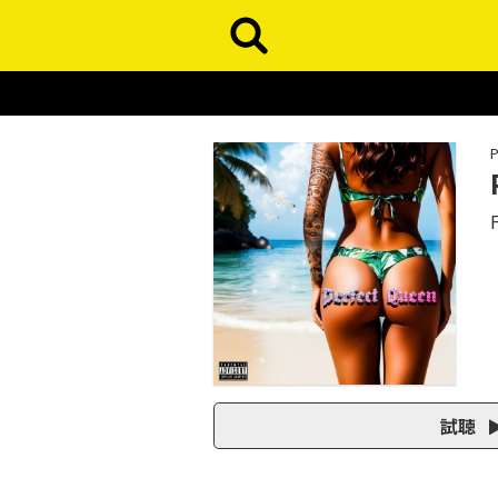
P
F
試聴