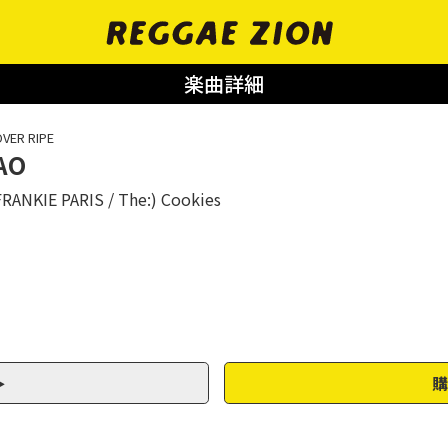
楽曲詳細
VER RIPE
AO
FRANKIE PARIS
The:) Cookies
購