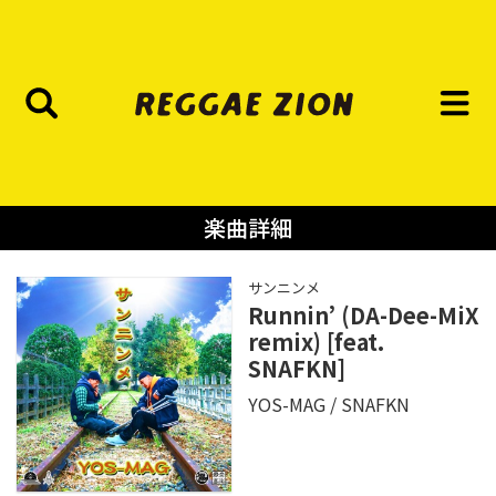
楽曲詳細
サンニンメ
Runnin’ (DA-Dee-MiX
remix) [feat.
SNAFKN]
YOS-MAG
SNAFKN