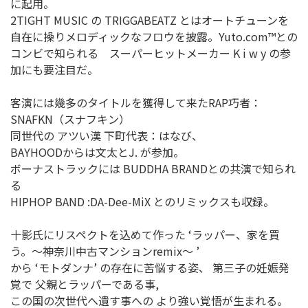
に起用。
2TIGHT MUSIC の TRIGGABEATZ とはオートチューンを
自在に操りメロディックなフロウを披露。Yuto.com™との
コンビで知られる スーパーヒットメーカー K i w y の参
加にも要注目だ。
客演には幾多のタイトルを獲得して来たRAP巧者：
SNAFKN（スナフキン）
同世代の アツい漢 下町代表：はなび、
BAYHOODからは文太とJ. が参加。
ボーナストラックには BUDDHA BRANDとの共演で知られ
る
HIPHOP BAND :DA-Dee-MiX とのリミックスも収録。
十影氏にリスペクトを込めて作った ‘ラッパー、家を買
う。～神奈川中古マンションremix～ ’
から ‘モトダンナ’ の存在に苦悩する姿、 第三子の妊娠発
覚で 父親とラッパーである事,
この国の次世代へ遺す事への より強い覚悟が生まれる。