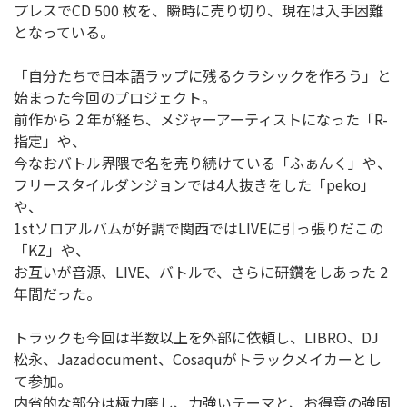
プレスでCD 500 枚を、瞬時に売り切り、現在は入手困難
となっている。
「自分たちで日本語ラップに残るクラシックを作ろう」と
始まった今回のプロジェクト。
前作から 2 年が経ち、メジャーアーティストになった「R-
指定」や、
今なおバトル界隈で名を売り続けている「ふぁんく」や、
フリースタイルダンジョンでは4人抜きをした「peko」
や、
1stソロアルバムが好調で関西ではLIVEに引っ張りだこの
「KZ」や、
お互いが音源、LIVE、バトルで、さらに研鑽をしあった 2
年間だった。
トラックも今回は半数以上を外部に依頼し、LIBRO、DJ
松永、Jazadocument、Cosaquがトラックメイカーとし
て参加。
内省的な部分は極力廃し、力強いテーマと、お得意の強固