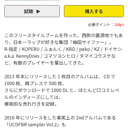
試聴
購入する
必要ポイント：
238pt
このフリースタイルブームを作った、西側の震源地でもあ
り、日本一ラップが好きな集団「梅田サイファー」。
R-指定 / KOPERU / ふぁんく / KBD / peko / KZ / ドイケン
a.k.a. KennyDoes / コマツヨシヒロ / タマイコウスケな
ど、有数のプレイヤーを輩出してきた。
2013 年末にリリースした 1 枚目のアルバムは、 CD で
1000 枚、再プレスで 500 枚、
さらにダウンロードで 1000 DL と、ほとんど口コミレベ
ルのインディーズにしては、
爆発的な売れ行きを記録。
2016 年にリリースをした事実上の 2ndアルバムである
「UCDFBR sampler Vol.2」も