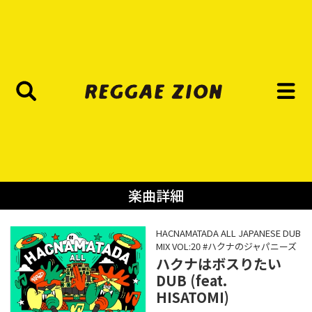
楽曲詳細
HACNAMATADA ALL JAPANESE DUB
MIX VOL:20 #ハクナのジャパニーズ
ハクナはボスりたい
DUB (feat.
HISATOMI)