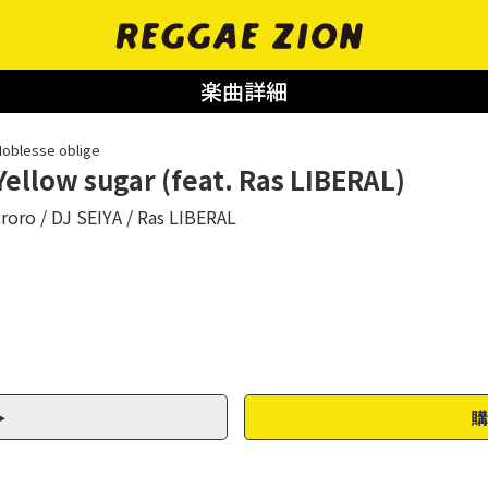
楽曲詳細
oblesse oblige
Yellow sugar (feat. Ras LIBERAL)
croro
DJ SEIYA
Ras LIBERAL
購