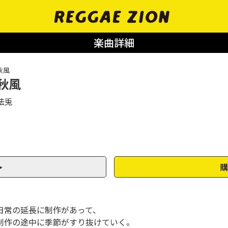
楽曲詳細
秋風
秋風
怯兎
購
日常の延長に制作があって、
制作の途中に季節がすり抜けていく。