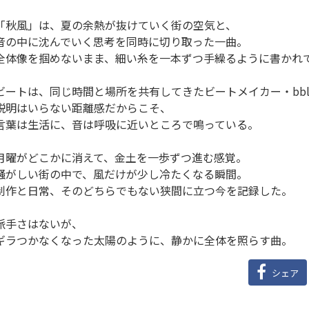
「秋風」は、夏の余熱が抜けていく街の空気と、
音の中に沈んでいく思考を同時に切り取った一曲。
全体像を掴めないまま、細い糸を一本ずつ手繰るように書かれ
ビートは、同じ時間と場所を共有してきたビートメイカー・bbl
説明はいらない距離感だからこそ、
言葉は生活に、音は呼吸に近いところで鳴っている。
月曜がどこかに消えて、金土を一歩ずつ進む感覚。
騒がしい街の中で、風だけが少し冷たくなる瞬間。
制作と日常、そのどちらでもない狭間に立つ今を記録した。
派手さはないが、
ギラつかなくなった太陽のように、静かに全体を照らす曲。
シェア