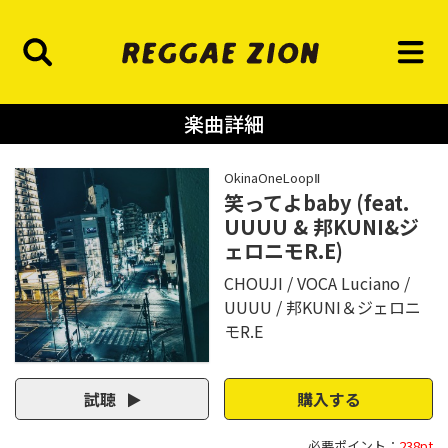
楽曲詳細
OkinaOneLoopⅡ
笑ってよbaby (feat.
UUUU & 邦KUNI&ジ
ェロニモR.E)
CHOUJI
VOCA Luciano
UUUU
邦KUNI＆ジェロニ
モR.E
試聴
購入する
必要ポイント：
238pt