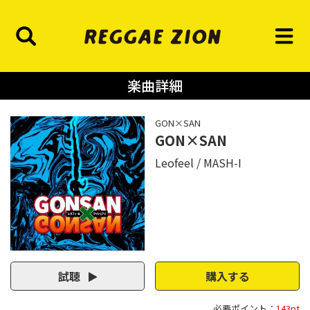
楽曲詳細
GON×SAN
GON×SAN
Leofeel
MASH-I
試聴
購入する
必要ポイント：
143pt