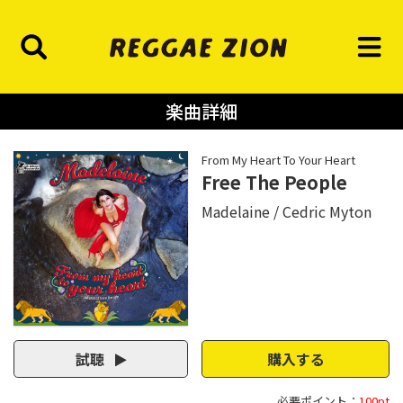
楽曲詳細
From My Heart To Your Heart
Free The People
Madelaine
Cedric Myton
試聴
購入する
必要ポイント：
100pt