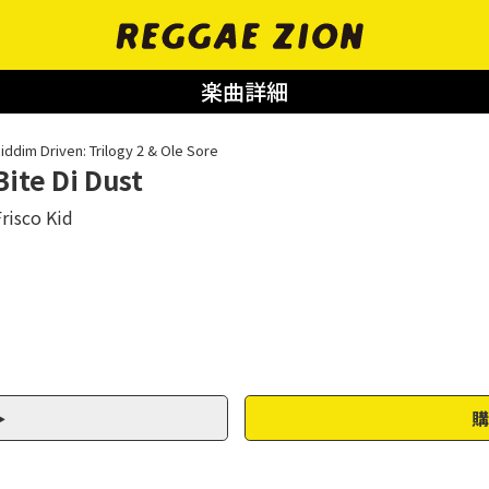
楽曲詳細
iddim Driven: Trilogy 2 & Ole Sore
Bite Di Dust
risco Kid
購