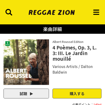
楽曲詳細
Albert Roussel Edition
4 Poèmes, Op. 3, L.
3: III. Le Jardin
mouillé
Various Artists
Dalton
Baldwin
試聴
購入する
必要ポイント：
143pt