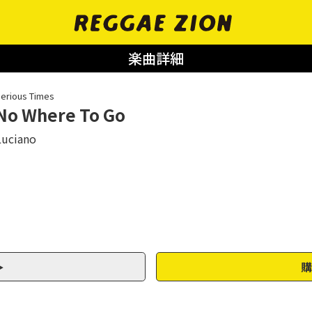
楽曲詳細
erious Times
No Where To Go
Luciano
購