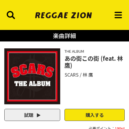
楽曲詳細
THE ALBUM
あの街この街 (feat. 林
鷹)
SCARS
林 鷹
試聴
購入する
必要ポイント：
190pt