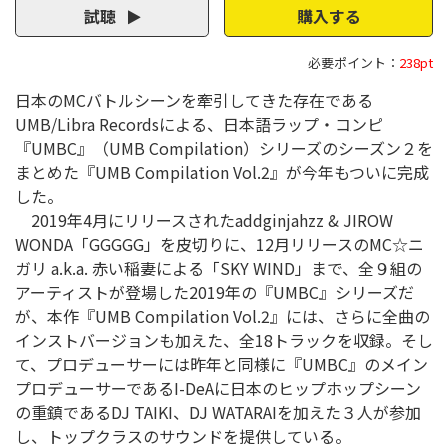
試聴
購入する
必要ポイント：
238pt
日本のMCバトルシーンを牽引してきた存在である
UMB/Libra Recordsによる、日本語ラップ・コンピ
『UMBC』（UMB Compilation）シリーズのシーズン２を
まとめた『UMB Compilation Vol.2』が今年もついに完成
した。
2019年4月にリリースされたaddginjahzz & JIROW
WONDA「GGGGG」を皮切りに、12月リリースのMC☆ニ
ガリ a.k.a. 赤い稲妻による「SKY WIND」まで、全９組の
アーティストが登場した2019年の『UMBC』シリーズだ
が、本作『UMB Compilation Vol.2』には、さらに全曲の
インストバージョンも加えた、全18トラックを収録。そし
て、プロデューサーには昨年と同様に『UMBC』のメイン
プロデューサーであるI-DeAに日本のヒップホップシーン
の重鎮であるDJ TAIKI、DJ WATARAIを加えた３人が参加
し、トップクラスのサウンドを提供している。