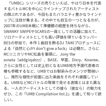
『UMBC』シリーズの売りといえば、やはり日本を代表
するバトルMCを中心にラインナップされたアーティスト
の顔ぶれであるが、今回もまたバラエティ豊かなラインナ
ップに注目が集まる。その中でも目玉の一つとなるのが、
2007年のUMB本戦にて準優勝の経歴を持ちながら、
SWANKY SWIPEやSCARSの一員としての活躍に加えて、
ソロアーティストとしても高い評価を得ているラッパー
BESの参加で、本作１曲目を飾るDJ TAIKIプロデュースに
よる「自然と心がI don’t give a fuck」は必聴だ。さらに
MC☆ニガリやMC松島を筆頭に、Jony the
sonata（addginjahzz）、BASE、早雲、Disry、Kowree、
さらに女性としては史上初となるUMB地方予選代表者の
椿も参戦するなど、UMBではお馴染みのメンツが勢揃い
し、強烈な個性が前面に出た楽曲をそれぞれ披露してい
る。UMBなどMCバトルの現場で見せる表情とはまた異な
る、一人のアーティストとしての彼ら（彼女ら）の魅力を
ぜひ、この『UMB Compilation Vol.2』を通して知って欲
しい。