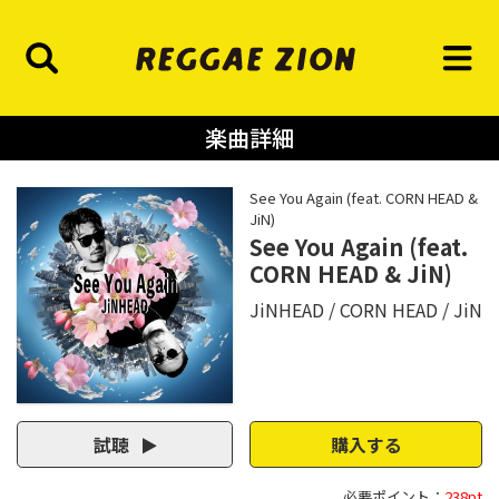
楽曲詳細
See You Again (feat. CORN HEAD &
JiN)
See You Again (feat.
CORN HEAD & JiN)
JiNHEAD
CORN HEAD
JiN
試聴
購入する
必要ポイント：
238pt