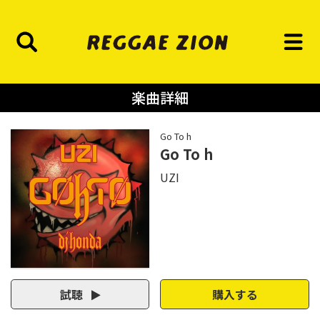
楽曲詳細
Go To h
Go To h
UZI
試聴
購入する