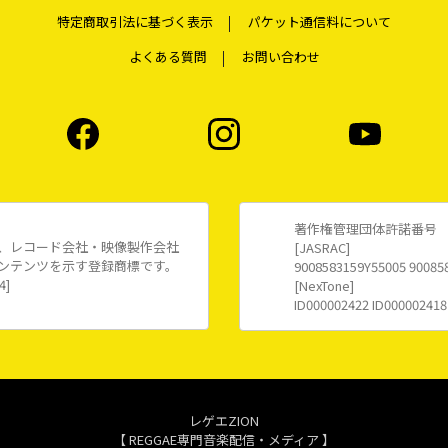
特定商取引法に基づく表示
パケット通信料について
よくある質問
お問い合わせ
著作権管理団体許諾番号
、レコード会社・映像製作会社
[JASRAC]
ンテンツを示す登録商標です。
9008583159Y55005 90085
4]
[NexTone]
ID000002422 ID000002418
レゲエZION
【 REGGAE専門音楽配信・メディア 】