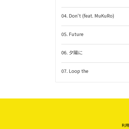
04. Don't (feat. MuKuRo)
05. Future
06. 夕陽に
07. Loop the
利