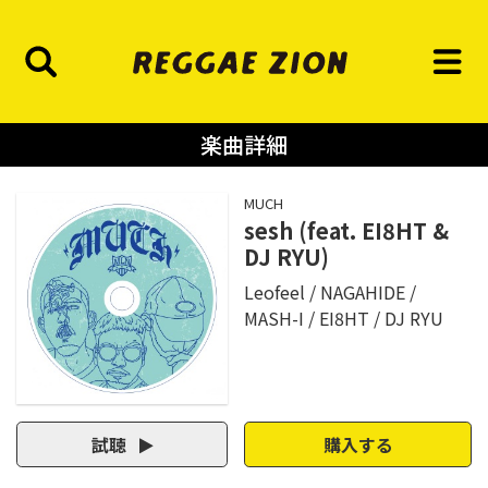
楽曲詳細
MUCH
sesh (feat. EI8HT &
DJ RYU)
Leofeel
NAGAHIDE
MASH-I
EI8HT
DJ RYU
試聴
購入する