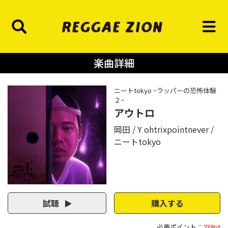
楽曲詳細
ニートtokyo ~ラッパーの恐怖体験
２~
アウトロ
岡田
Y ohtrixpointnever
ニートtokyo
試聴
購入する
必要ポイント：
238pt